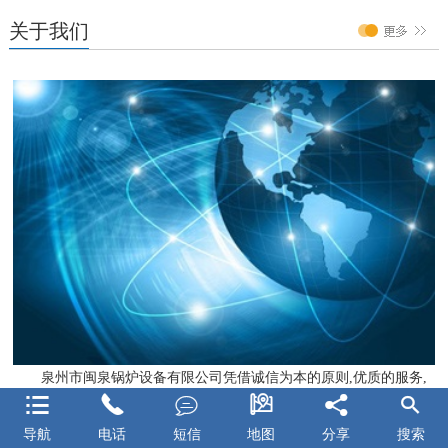
关于我们
泉州市闽泉锅炉设备有限公司凭借诚信为本的原则,优质的服务,






创新的管理理念、完善售后服务体系,使公司不断发展壮大。
Quanzhou Minquan Boiler Equipment Company With the principle
导航
电话
短信
地图
分享
搜索